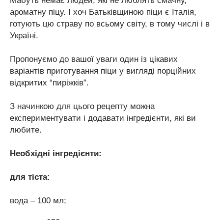
Мабуть немає людей, які не люблять смачну,
ароматну піцу. І хоч Батьківщиною піци є Італія,
готують цю страву по всьому світу, в тому числі і в
Україні.
Пропонуємо до вашої уваги один із цікавих
варіантів приготування піци у вигляді порційних
відкритих “пиріжків”.
З начинкою для цього рецепту можна
експериментувати і додавати інгредієнти, які ви
любите.
Необхідні інгредієнти:
для тіста:
вода – 100 мл;