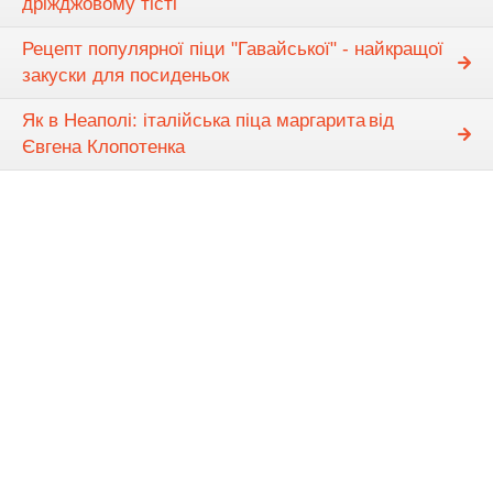
дріжджовому тісті
Рецепт популярної піци "Гавайської" - найкращої
закуски для посиденьок
Як в Неаполі: італійська піца маргарита від
Євгена Клопотенка