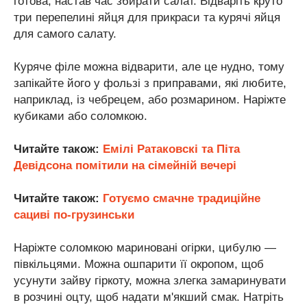
готова, настав час збирати салат. Відваріть круто
три перепелині яйця для прикраси та курячі яйця
для самого салату.
Куряче філе можна відварити, але це нудно, тому
запікайте його у фользі з приправами, які любите,
наприклад, із чебрецем, або розмарином. Наріжте
кубиками або соломкою.
Читайте також:
Емілі Ратаковскі та Піта
Девідсона помітили на сімейній вечері
Читайте також:
Готуємо смачне традиційне
сациві по-грузинськи
Наріжте соломкою мариновані огірки, цибулю —
півкільцями. Можна ошпарити її окропом, щоб
усунути зайву гіркоту, можна злегка замаринувати
в розчині оцту, щоб надати м'якший смак. Натріть