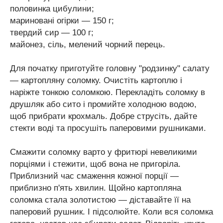
половинка цибулини;
мариновані огірки — 150 г;
твердий сир — 100 г;
майонез, сіль, мелений чорний перець.
Для початку приготуйте головну "родзинку" салату
— картопляну соломку. Очистіть картоплю і
наріжте тонкою соломкою. Перекладіть соломку в
друшляк або сито і промийте холодною водою,
щоб прибрати крохмаль. Добре струсіть, дайте
стекти воді та просушіть паперовими рушниками.
Смажити соломку варто у фритюрі невеликими
порціями і стежити, щоб вона не пригоріла.
Приблизний час смаження кожної порції —
приблизно п'ять хвилин. Щойно картопляна
соломка стала золотистою — діставайте її на
паперовий рушник. І підсолюйте. Коли вся соломка