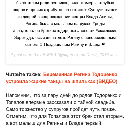
было толпы родственников, видеокамеры, голубых
шаров и прочих атрибутов на выписке. Супруги вышли
из дверей в сопровождении сестры Влада Алины,
Регина была с малышом на руках. #роды
#владтопалов #регинатодоренко #новости #эксклюзив
Super удалось запечатлеть Регину с новорожденным
сыном ☺ Поздравляем Регину и Влада ❤
A post shared by
SUPER
(@super.ru) on
Dec 7, 2018 at 8:21am PST
Читайте также:
Беременная Регина Тодоренко
устроила жаркие танцы на шпильках (ВИДЕО)
Напомним, что за пару дней до родов Тодоренко и
Топалов впервые рассказали о тайной свадьбе.
Само торжество у супругов пройдет чуть позже.
Отметим, что для Топалова этот брак стал вторым,
а вот малыш для Регины и Влада первый.