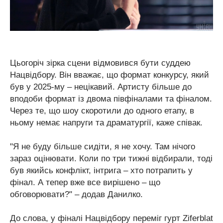
Цьогоріч зірка сцени відмовився бути суддею
Нацвідбору. Він вважає, що формат конкурсу, який
був у 2025-му – нецікавий. Артисту більше до
вподоби формат із двома півфіналами та фіналом.
Через те, що шоу скоротили до одного етапу, в
ньому немає напруги та драматургії, каже співак.
"Я не буду більше сидіти, я не хочу. Там нічого
зараз оцінювати. Коли по три тижні відбирали, тоді
був якийсь конфлікт, інтрига – хто потрапить у
фінал. А тепер вже все вирішено – що
обговорювати?" – додав Данилко.
До слова, у фіналі Нацвідбору переміг гурт Ziferblat