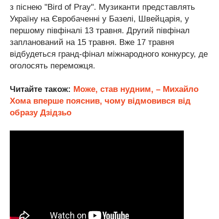
з піснею "Bird of Pray". Музиканти представлять
Україну на Євробаченні у Базелі, Швейцарія, у
першому півфіналі 13 травня. Другий півфінал
запланований на 15 травня. Вже 17 травня
відбудеться гранд-фінал міжнародного конкурсу, де
оголосять переможця.
Читайте також:
Може, став нудним, – Михайло
Хома вперше пояснив, чому відмовився від
образу Дзідзьо