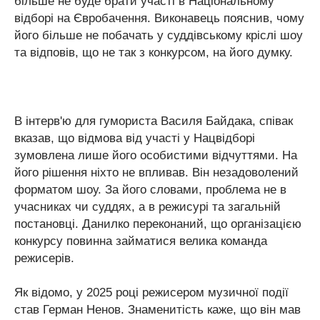
більше не буде брати участі в Національному
відборі на Євробачення. Виконавець пояснив, чому
його більше не побачать у суддівському кріслі шоу
та відповів, що не так з конкурсом, на його думку.
В інтерв'ю для гумориста Василя Байдака, співак
вказав, що відмова від участі у Нацвідборі
зумовлена лише його особистими відчуттями. На
його рішення ніхто не впливав. Він незадоволений
форматом шоу. За його словами, проблема не в
учасниках чи суддях, а в режисурі та загальній
постановці. Данилко переконаний, що організацією
конкурсу повинна займатися велика команда
режисерів.
Як відомо, у 2025 році режисером музичної події
став Герман Ненов. Знаменитість каже, що він мав