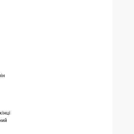
ін
кінці
ний