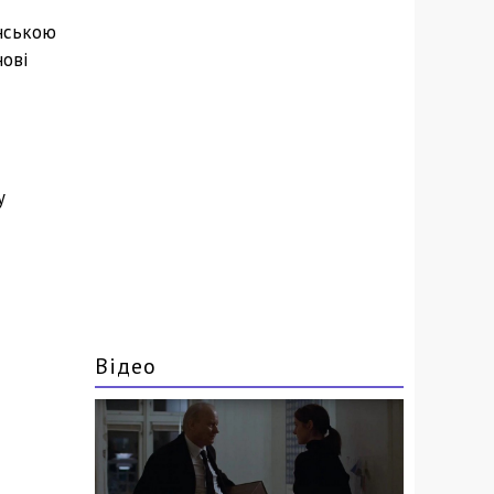
їнською
нові
у
Відео