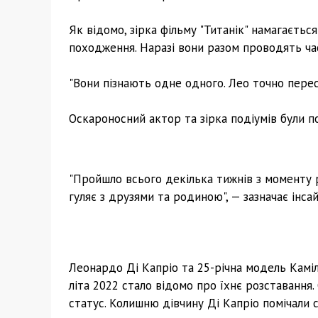
Як відомо, зірка фільму "Титанік" намагаєть
походження. Наразі вони разом проводять ча
"Вони пізнають одне одного. Лео точно пере
Оскароносний актор та зірка подіумів були пом
"Пройшло всього декілька тижнів з моменту р
гуляє з друзями та родиною", — зазначає інса
Леонардо Ді Капріо та 25-річна модель Каміл
літа 2022 стало відомо про їхнє розставання
статус. Колишню дівчину Ді Капріо помічали 