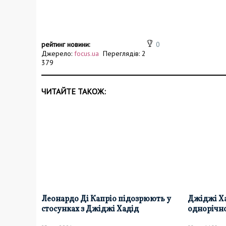
рейтинг новини:
0
Джерело:
focus.ua
Переглядів: 2
379
ЧИТАЙТЕ ТАКОЖ:
Леонардо Ді Капріо підозрюють у
Джіджі Ха
стосунках з Джіджі Хадід
однорічн