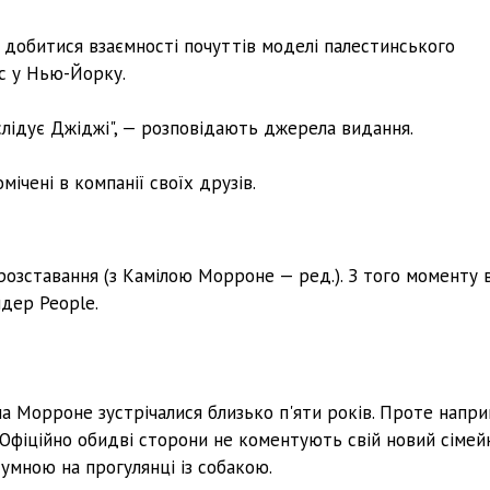
ся добитися взаємності почуттів моделі палестинського
с у Нью-Йорку.
слідує Джіджі", — розповідають джерела видання.
ічені в компанії своїх друзів.
озставання (з Камілою Морроне — ред.). З того моменту в
йдер People.
а Морроне зустрічалися близько п'яти років. Проте напри
. Офіційно обидві сторони не коментують свій новий сімей
сумною на прогулянці із собакою.