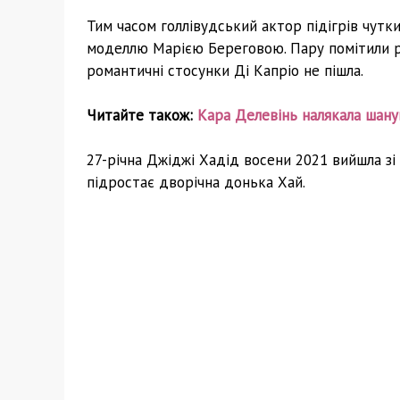
Тим часом голлівудський актор підігрів чутк
моделлю Марією Береговою. Пару помітили раз
романтичні стосунки Ді Капріо не пішла.
Читайте також:
Кара Делевінь налякала шану
27-річна Джіджі Хадід восени 2021 вийшла зі
підростає дворічна донька Хай.