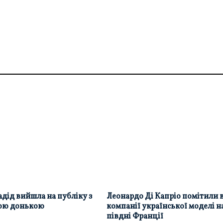
дід вийшла на публіку з
Леонардо Ді Капріо помітили 
ою донькою
компанії української моделі н
півдні Франції