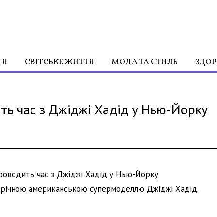
ТЯ
СВІТСЬКЕ ЖИТТЯ
МОДА ТА СТИЛЬ
ЗДОР
ть час з Джіджі Хадід у Нью-Йорку
7-річною американською супермоделлю Джіджі Хадід.