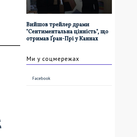
Вийшов трейлер драми
"Сентиментальна цінність", що
отримав Ґран-Прі у Каннах
Ми у соцмережах
Facebook
в
а