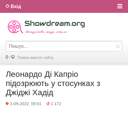
Вхід
Повна версiя сайту
Леонардо Ді Капріо
підозрюють у стосунках з
Джіджі Хадід
3-09-2022, 09:01
1 172