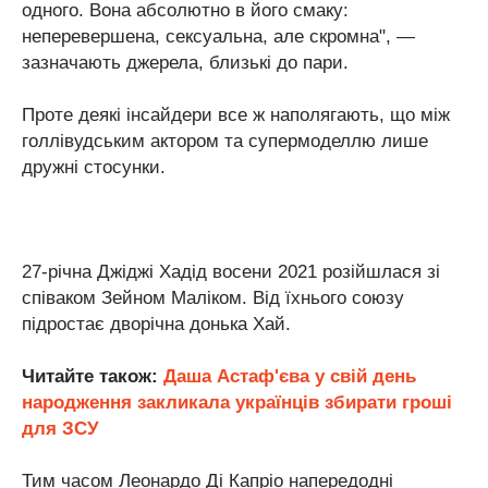
одного. Вона абсолютно в його смаку:
неперевершена, сексуальна, але скромна", —
зазначають джерела, близькі до пари.
Проте деякі інсайдери все ж наполягають, що між
голлівудським актором та супермоделлю лише
дружні стосунки.
27-річна Джіджі Хадід восени 2021 розійшлася зі
співаком Зейном Маліком. Від їхнього союзу
підростає дворічна донька Хай.
Читайте також:
Даша Астаф'єва у свій день
народження закликала українців збирати гроші
для ЗСУ
Тим часом Леонардо Ді Капріо напередодні