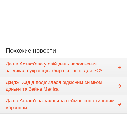
Похожие новости
Даша Астаф'єва у свій день народження
закликала українців збирати гроші для ЗСУ
Джіджі Хадід поділилася рідкісним знімком
доньки та Зейна Маліка
Даша Астаф'єва захопила неймовірно стильним
вбранням