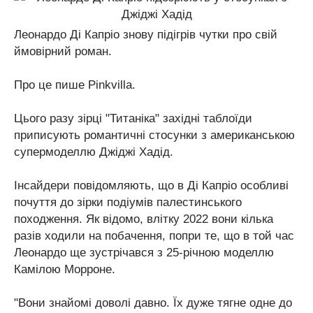
Леонардо Ді Капріо знову підігрів чутки про свій
ймовірний роман.
Про це пише Pinkvilla.
Цього разу зірці "Титаніка" західні таблоїди
приписують романтичні стосунки з американською
супермоделлю Джіджі Хадід.
Інсайдери повідомляють, що в Ді Капріо особливі
почуття до зірки подіумів палестинського
походження. Як відомо, влітку 2022 вони кілька
разів ходили на побачення, попри те, що в той час
Леонардо ще зустрічався з 25-річною моделлю
Камілою Морроне.
"Вони знайомі доволі давно. Їх дуже тягне одне до