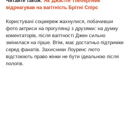
Читайте також:
Як Джастін Тімберлейк
відреагував на вагітність Брітні Спірс
Користувачі соцмереж жахнулися, побачивши
фото актриси на прогулянці з друзями: на думку
коментаторів, після вагітності Джен сильно
змінилася на гірше. Втім, має достатньо підтримки
серед фанатів. Захисники Лоуренс люто
відстоюють право жінки не бути ідеальною після
пологів.