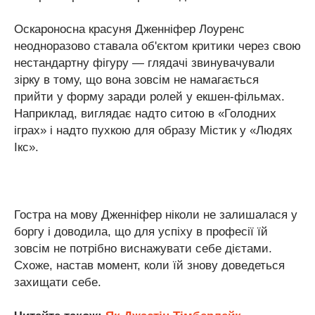
Оскароносна красуня Дженніфер Лоуренс
неодноразово ставала об'єктом критики через свою
нестандартну фігуру — глядачі звинувачували
зірку в тому, що вона зовсім не намагається
прийти у форму заради ролей у екшен-фільмах.
Наприклад, виглядає надто ситою в «Голодних
іграх» і надто пухкою для образу Містик у «Людях
Ікс».
Гостра на мову Дженніфер ніколи не залишалася у
боргу і доводила, що для успіху в професії їй
зовсім не потрібно виснажувати себе дієтами.
Схоже, настав момент, коли їй знову доведеться
захищати себе.