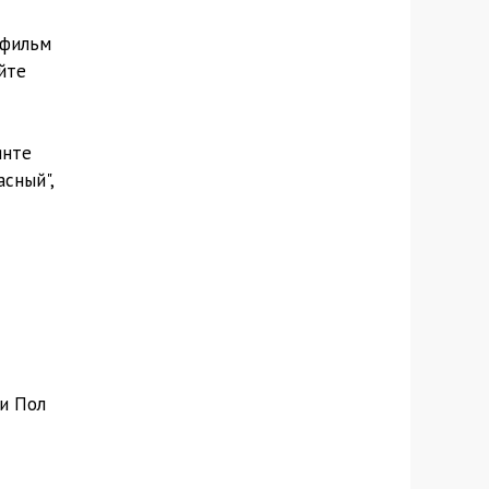
 фильм
йте
янте
сный",
и Пол