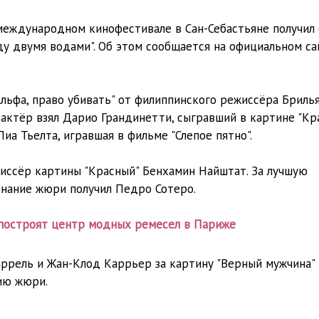
 международном кинофестивале в Сан-Себастьяне получил
у двумя водами". Об этом сообщается на официальном са
ьфа, право убивать" от филиппинского режиссёра Бриль
актёр взял Дарио Грандинетти, сыгравший в картине "Кра
иа Тьелта, игравшая в фильме "Слепое пятно".
иссёр картины "Красный" Бенхамин Найштат. За лучшую
знание жюри получил Педро Сотеро.
 построят центр модных ремесел в Париже
ррель и Жан-Клод Каррьер за картину "Верный мужчина" 
мию жюри.