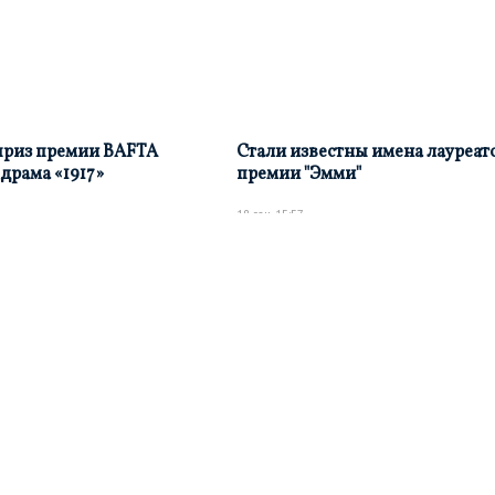
приз премии BAFTA
Стали известны имена лауреат
драма «1917»
премии "Эмми"
18 сен, 15:57