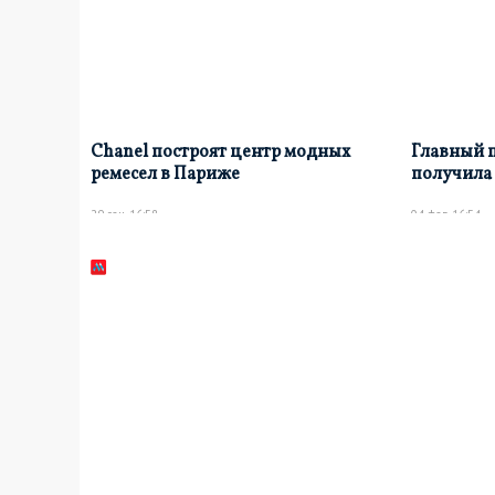
Chanel построят центр модных
Главный 
ремесел в Париже
получила 
29 сен, 16:58
04 фев, 16:54