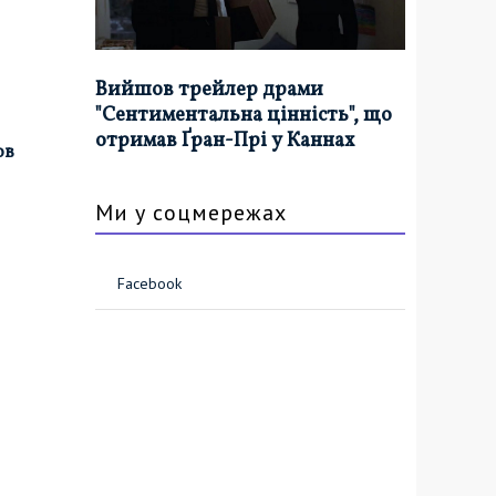
Вийшов трейлер драми
"Сентиментальна цінність", що
отримав Ґран-Прі у Каннах
ов
Ми у соцмережах
Facebook