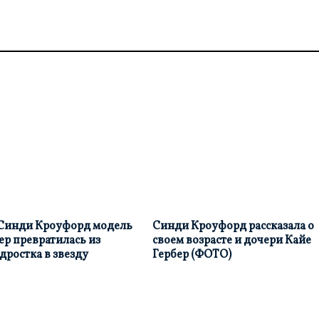
 Синди Кроуфорд модель
Синди Кроуфорд рассказала о
ер превратилась из
своем возрасте и дочери Кайе
дростка в звезду
Гербер (ФОТО)
в
18 мар, 07:41