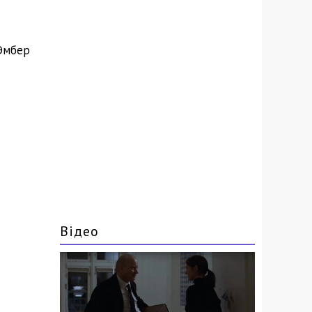
 Эмбер
Відео