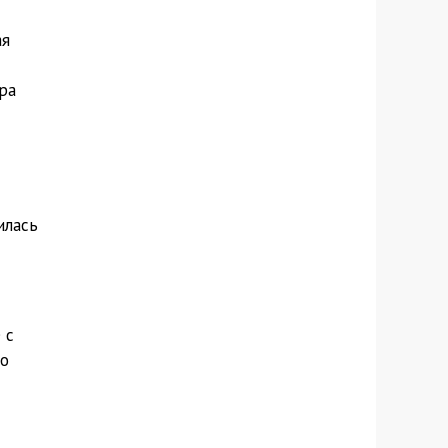
ая
ра
илась
 с
го