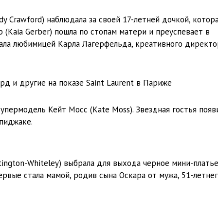
y Crawford) наблюдала за своей 17-летней дочкой, котор
 (Kaia Gerber) пошла по стопам матери и преуспевает в
стала любимицей Карла Лагерфельда, креативного директо
упермодель Кейт Мосс (Kate Moss). Звездная гостья появ
 пиджаке.
tington-Whiteley) выбрала для выхода черное мини-платье
ервые стала мамой, родив сына Оскара от мужа, 51-летне