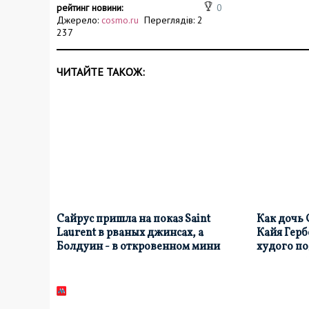
рейтинг новини:
0
Джерело:
cosmo.ru
Переглядів: 2
237
ЧИТАЙТЕ ТАКОЖ:
Сайрус пришла на показ Saint
Как дочь
Laurent в рваных джинсах, а
Кайя Герб
Болдуин - в откровенном мини
худого по
подиумо
08 июн, 22:31
31 окт, 06:39