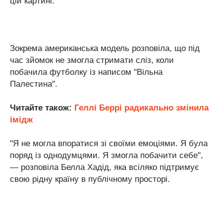
цій картині.
Зокрема американська модель розповіла, що під
час зйомок не змогла стримати сліз, коли
побачила футболку із написом "Вільна
Палестина".
Читайте також:
Геллі Беррі радикально змінила
імідж
"Я не могла впоратися зі своїми емоціями. Я була
поряд із однодумцями. Я змогла побачити себе",
— розповіла Белла Хадід, яка всіляко підтримує
свою рідну країну в публічному просторі.