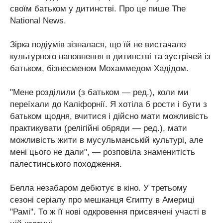
своїм батьком у дитинстві. Про це пише The
National News.
Зірка подіумів зізналася, що їй не вистачало
культурного наповнення в дитинстві та зустрічей із
батьком, бізнесменом Мохаммедом Хадідом.
"Мене розділили (з батьком — ред.), коли ми
переїхали до Каліфорнії. Я хотіла б рости і бути з
батьком щодня, вчитися і дійсно мати можливість
практикувати (релігійні обряди — ред.), мати
можливість жити в мусульманській культурі, але
мені цього не дали", — розповіла знаменитість
палестинського походження.
Белла незабаром дебютує в кіно. У третьому
сезоні серіалу про мешканця Єгипту в Америці
"Рамі". То ж її нові одкровення присвячені участі в