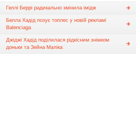
Геллі Беррі радикально змінила імідж
Белла Хадід позує топлес у новій рекламі
Balenciaga
Джіджі Хадід поділилася рідкісним знімком
доньки та Зейна Маліка