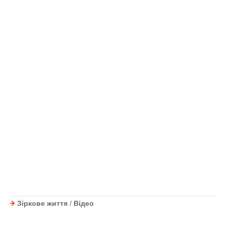
Зіркове життя
/
Відео