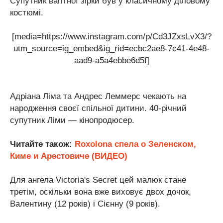
Супутник вагітної зірки був у класичному діловому
костюмі.
[media=https://www.instagram.com/p/Cd3JZxsLvX3/?
utm_source=ig_embed&ig_rid=ecbc2ae8-7c41-4e48-
aad9-a5a4ebbe6d5f]
Адріана Ліма та Андрес Леммерс чекають на
народження своєї спільної дитини. 40-річний
супутник Ліми — кінопродюсер.
Читайте також:
Roxolona спела о Зеленском,
Киме и Арестовиче (ВИДЕО)
Для ангела Victoria's Secret цей малюк стане
третім, оскільки вона вже виховує двох дочок,
Валентину (12 років) і Сієнну (9 років).