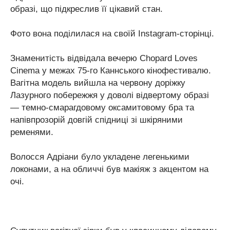
образі, що підкреслив її цікавий стан.
Фото вона поділилася на своїй Instagram-сторінці.
Знаменитість відвідала вечерю Chopard Loves
Cinema у межах 75-го Каннського кінофестивалю.
Вагітна модель вийшла на червону доріжку
Лазурного побережжя у доволі відвертому образі
— темно-смарагдовому оксамитовому бра та
напівпрозорій довгій спідниці зі шкіряними
ременями.
Волосся Адріани було укладене легенькими
локонами, а на обличчі був макіяж з акцентом на
очі.