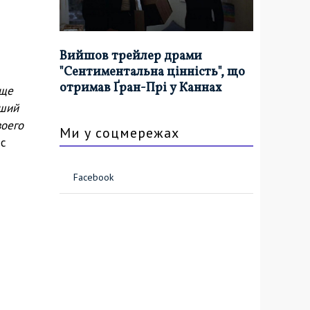
Вийшов трейлер драми
"Сентиментальна цінність", що
отримав Ґран-Прі у Каннах
еще
оший
воего
Ми у соцмережах
 с
Facebook