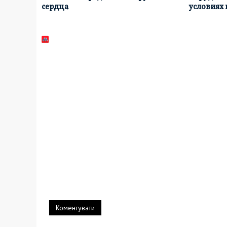
сердца
условиях
17 фев, 06:51
02 янв, 08:07
Коментувати