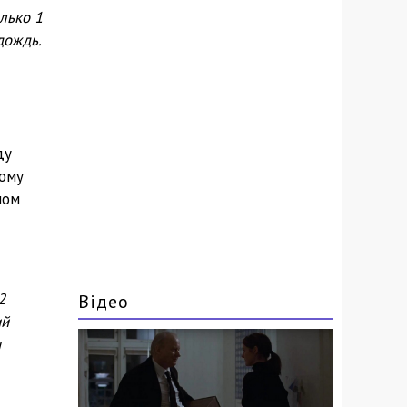
лько 1
дождь.
ду
тому
ном
2
Відео
ий
н