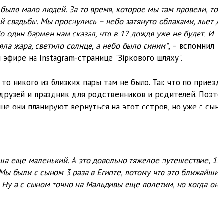
 было мало людей. За то время, которое мы там провели, то
й свадьбы. Мы проснулись – небо затянуто облаками, льет 
о один бармен нам сказал, что в 12 дождя уже не будет. И
ла жара, светило солнце, а небо было синим"
, – вспомнил
фире на Instagram-странице "Зіркового шляху".
то никого из близких пары там не было. Так что по приез
друзей и праздник для родственников и родителей. Поэ
еще они планируют вернуться на этот остров, но уже с сы
ша еще маленький. А это довольно тяжелое путешествие, 1
 Мы были с сыном 3 раза в Египте, потому что это ближайш
. Ну а с сыном точно на Мальдивы еще полетим, но когда о