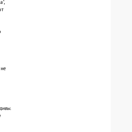
",
от
р
 не
дивы.
а