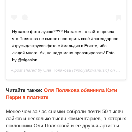
Ну какое фото лучше???? На каком-то сайте прочла
что Полякова не сможет повторить своё #лнгендарное
#трусыдлятрусов фото с #мальдив в Египте, ибо
людей много! Ах, не надо меня провоцировать! Foto
by @olgaslon
A post shared by
Оля Полякова
(@polyakovamusic) on
May 7, 
Читайте также:
Оля Полякова обвинила Кэти
Перри в плагиате
Менее чем за час снимки собрали почти 50 тысяч
лайков и несколько тысяч комментариев, в которых
поклонники Оли Поляковой и её друзья-артисты