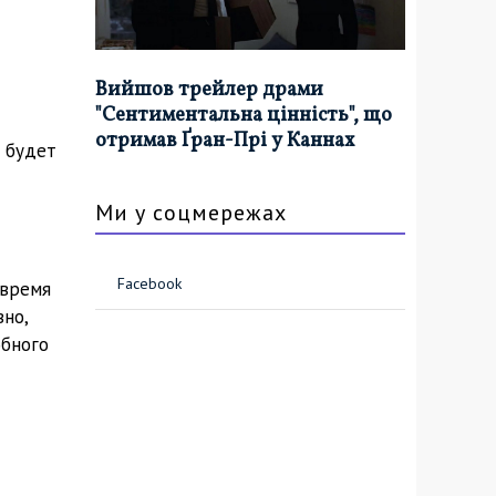
Вийшов трейлер драми
"Сентиментальна цінність", що
отримав Ґран-Прі у Каннах
о будет
Ми у соцмережах
Facebook
 время
вно,
обного