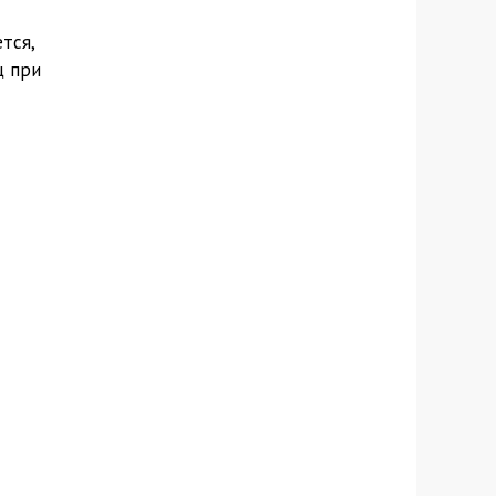
тся,
ц при