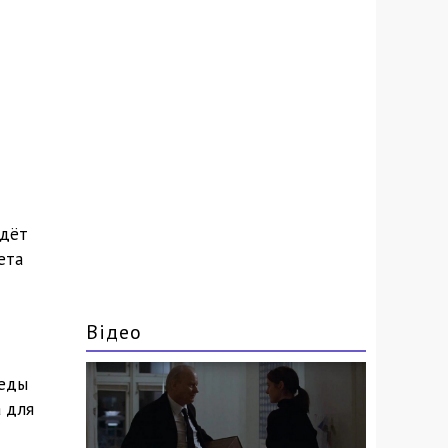
йдёт
ета
Відео
 еды
а для