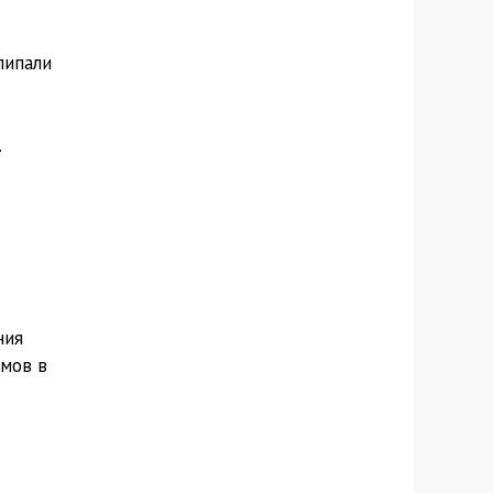
липали
.
ния
ммов в